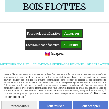
BOIS FLOTTES
Autoriser
Facebook est désactivé.
Autoriser
Facebook est désactivé.
MENTIONS LÉGALES
CONDITIONS GÉNÉRALES DE VENTE
SE RÉTRACTER
POLITIQUE DE CONFIDENTIALITÉ
GESTION COOKIES
MON COMPTE
Nous utilisons des cookies pour assurer le bon fonctionnement de notre site et analyser notre trafic et
pour vous offrir une meilleure expérience à des fins de statistiques. Pour cela, nos partenaires et nous
peuvent utiliser des cookies ou d'autres technologies pour stocker et accéder à des informations
CRÉER UN SITE INTERNET
personnelles comme votre visite sur notre site. Nous partageons également des informations sur
l'utilisation de notre site avec nos partenaires de médias sociaux, de publicité et d'analyse, qui peuvent
combiner celles-ci avec d'autres informations que vous leur avez fournies ou qu'ils ont collectées lors de
votre utilisation de leurs services. Vous pouvez retirer votre consentement, enregistré pour 6 mois, à
Politique
l'aide du lien en pied de page « Gestion Cookies ». Voir notre politique de confidentialité :
de confidentialité
Personnaliser
Tout refuser
Tout accepter